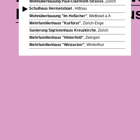
Wohnüberbauung Paul-Clairmont-Strasse
, Zürich
Publikationen
aus
Schulhaus Hermetsbüel
, Hittnau
Wohnüberbauung "Im Hofächer"
, Wettiswil a.A
Mehrfamilienhaus "Kurfürst"
, Zürich-Enge
Sanierung Sigristenhaus Kreuzkirche
, Zürich
Mehrfamilienhaus "Hinterfeld"
, Zwingen
Mehrfamilienhaus "Weizacker"
, Winterthur