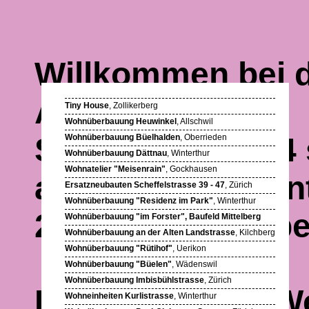
Willkommen bei d
Architekten AG.
Tiny House
, Zollikerberg
Wohnüberbauung Heuwinkel
, Allschwil
Seit Januar 2024
Wohnüberbauung Büelhalden
, Oberrieden
Wohnüberbauung Dättnau
, Winterthur
Wohnatelier "Meisenrain"
, Gockhausen
alten
Standort
un
Ersatzneubauten Scheffelstrasse 39 - 47
, Zürich
Wohnüberbauung "Residenz im Park"
, Winterthur
260 10 10 oder p
Wohnüberbauung "im Forster", Baufeld Mittelberg
Wohnüberbauung an der Alten Landstrasse
, Kilchberg
Wohnüberbauung "Rütihof"
, Uerikon
Wohnüberbauung "Büelen"
, Wädenswil
Wohnüberbauung Imbisbühlstrasse
, Zürich
Einige
Bauten
,
W
Wohneinheiten Kurlistrasse
, Winterthur