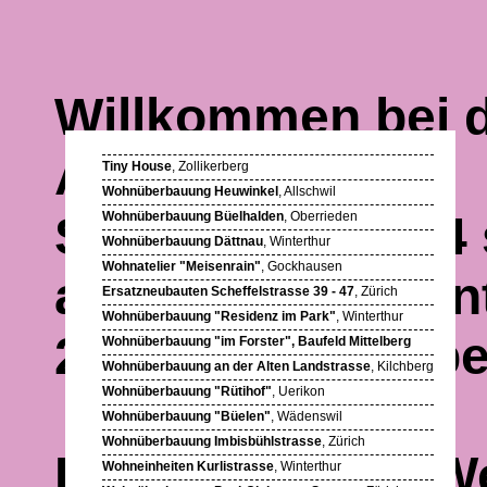
Willkommen bei d
Architekten AG.
Tiny House
, Zollikerberg
Wohnüberbauung Heuwinkel
, Allschwil
Seit Januar 2024
Wohnüberbauung Büelhalden
, Oberrieden
Wohnüberbauung Dättnau
, Winterthur
Wohnatelier "Meisenrain"
, Gockhausen
alten
Standort
un
Ersatzneubauten Scheffelstrasse 39 - 47
, Zürich
Wohnüberbauung "Residenz im Park"
, Winterthur
260 10 10 oder p
Wohnüberbauung "im Forster", Baufeld Mittelberg
Wohnüberbauung an der Alten Landstrasse
, Kilchberg
Wohnüberbauung "Rütihof"
, Uerikon
Wohnüberbauung "Büelen"
, Wädenswil
Wohnüberbauung Imbisbühlstrasse
, Zürich
Einige
Bauten
,
W
Wohneinheiten Kurlistrasse
, Winterthur