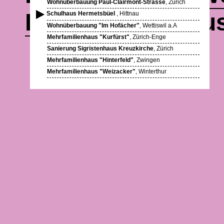
Wohnüberbauung Paul-Clairmont-Strasse
, Zürich
Publikationen
aus
Schulhaus Hermetsbüel
, Hittnau
Wohnüberbauung "Im Hofächer"
, Wettiswil a.A
Mehrfamilienhaus "Kurfürst"
, Zürich-Enge
Sanierung Sigristenhaus Kreuzkirche
, Zürich
Mehrfamilienhaus "Hinterfeld"
, Zwingen
Mehrfamilienhaus "Weizacker"
, Winterthur