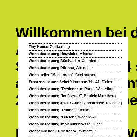
Willkommen bei d
Architekten AG.
Tiny House
, Zollikerberg
Wohnüberbauung Heuwinkel
, Allschwil
Seit Januar 2024
Wohnüberbauung Büelhalden
, Oberrieden
Wohnüberbauung Dättnau
, Winterthur
Wohnatelier "Meisenrain"
, Gockhausen
alten
Standort
un
Ersatzneubauten Scheffelstrasse 39 - 47
, Zürich
Wohnüberbauung "Residenz im Park"
, Winterthur
260 10 10 oder p
Wohnüberbauung "im Forster", Baufeld Mittelberg
Wohnüberbauung an der Alten Landstrasse
, Kilchberg
Wohnüberbauung "Rütihof"
, Uerikon
Wohnüberbauung "Büelen"
, Wädenswil
Wohnüberbauung Imbisbühlstrasse
, Zürich
Einige
Bauten
,
W
Wohneinheiten Kurlistrasse
, Winterthur