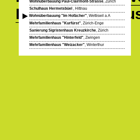
Wohnüberbauung Paul-Clairmont-Strasse
, Zürich
Publikationen
aus
Schulhaus Hermetsbüel
, Hittnau
Wohnüberbauung "Im Hofächer"
, Wettiswil a.A
Mehrfamilienhaus "Kurfürst"
, Zürich-Enge
Sanierung Sigristenhaus Kreuzkirche
, Zürich
Mehrfamilienhaus "Hinterfeld"
, Zwingen
Mehrfamilienhaus "Weizacker"
, Winterthur