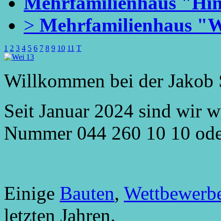
Mehrfamilienhaus "Hin
>
Mehrfamilienhaus "W
1
2
3
4
5
6
7
8
9
10
11
T
Willkommen bei der Jakob 
Seit Januar 2024 sind wir 
Nummer 044 260 10 10 ode
Einige
Bauten
,
Wettbewerb
letzten Jahren
.