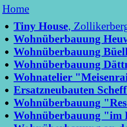
Home
Tiny House
, Zollikerber
Wohnüberbauung Heuw
Wohnüberbauung Büel
Wohnüberbauung Dätt
Wohnatelier "Meisenra
Ersatzneubauten Scheffe
Wohnüberbauung "Resi
Wohnüberbauung "im Fo