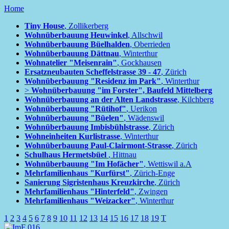
Home
Tiny House
, Zollikerberg
Wohnüberbauung Heuwinkel
, Allschwil
Wohnüberbauung Büelhalden
, Oberrieden
Wohnüberbauung Dättnau
, Winterthur
Wohnatelier "Meisenrain"
, Gockhausen
Ersatzneubauten Scheffelstrasse 39 - 47
, Zürich
Wohnüberbauung "Residenz im Park"
, Winterthur
>
Wohnüberbauung "im Forster", Baufeld Mittelberg
Wohnüberbauung an der Alten Landstrasse
, Kilchberg
Wohnüberbauung "Rütihof"
, Uerikon
Wohnüberbauung "Büelen"
, Wädenswil
Wohnüberbauung Imbisbühlstrasse
, Zürich
Wohneinheiten Kurlistrasse
, Winterthur
Wohnüberbauung Paul-Clairmont-Strasse
, Zürich
Schulhaus Hermetsbüel
, Hittnau
Wohnüberbauung "Im Hofächer"
, Wettiswil a.A
Mehrfamilienhaus "Kurfürst"
, Zürich-Enge
Sanierung Sigristenhaus Kreuzkirche
, Zürich
Mehrfamilienhaus "Hinterfeld"
, Zwingen
Mehrfamilienhaus "Weizacker"
, Winterthur
1
2
3
4
5
6
7
8
9
10
11
12
13
14
15
16
17
18
19
T