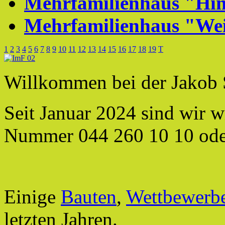
Mehrfamilienhaus "Hin
Mehrfamilienhaus "We
1
2
3
4
5
6
7
8
9
10
11
12
13
14
15
16
17
18
19
T
Willkommen bei der Jakob 
Seit Januar 2024 sind wir 
Nummer 044 260 10 10 ode
Einige
Bauten
,
Wettbewerb
letzten Jahren
.