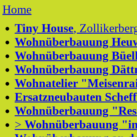
Home
Tiny House
, Zollikerber
Wohnüberbauung Heuw
Wohnüberbauung Büel
Wohnüberbauung Dätt
Wohnatelier "Meisenra
Ersatzneubauten Scheffe
Wohnüberbauung "Resi
>
Wohnüberbauung "im 