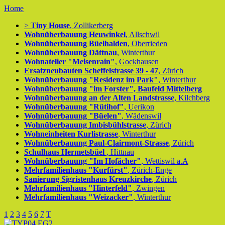
Home
>
Tiny House
, Zollikerberg
Wohnüberbauung Heuwinkel
, Allschwil
Wohnüberbauung Büelhalden
, Oberrieden
Wohnüberbauung Dättnau
, Winterthur
Wohnatelier "Meisenrain"
, Gockhausen
Ersatzneubauten Scheffelstrasse 39 - 47
, Zürich
Wohnüberbauung "Residenz im Park"
, Winterthur
Wohnüberbauung "im Forster", Baufeld Mittelberg
Wohnüberbauung an der Alten Landstrasse
, Kilchberg
Wohnüberbauung "Rütihof"
, Uerikon
Wohnüberbauung "Büelen"
, Wädenswil
Wohnüberbauung Imbisbühlstrasse
, Zürich
Wohneinheiten Kurlistrasse
, Winterthur
Wohnüberbauung Paul-Clairmont-Strasse
, Zürich
Schulhaus Hermetsbüel
, Hittnau
Wohnüberbauung "Im Hofächer"
, Wettiswil a.A
Mehrfamilienhaus "Kurfürst"
, Zürich-Enge
Sanierung Sigristenhaus Kreuzkirche
, Zürich
Mehrfamilienhaus "Hinterfeld"
, Zwingen
Mehrfamilienhaus "Weizacker"
, Winterthur
1
2
3
4
5
6
7
T