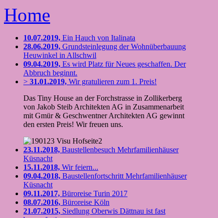
Home
10.07.2019,
Ein Hauch von Italinata
28.06.2019,
Grundsteinlegung der Wohnüberbauung
Heuwinkel in Allschwil
09.04.2019,
Es wird Platz für Neues geschaffen. Der
Abbruch beginnt.
>
31.01.2019,
Wir gratulieren zum 1. Preis!
Das Tiny House an der Forchstrasse in Zollikerberg
von Jakob Steib Architekten AG in Zusammenarbeit
mit Gmür & Geschwentner Architekten AG gewinnt
den ersten Preis! Wir freuen uns.
23.11.2018,
Baustellenbesuch Mehrfamilienhäuser
Küsnacht
15.11.2018,
Wir feiern...
09.04.2018,
Baustellenfortschritt Mehrfamilienhäuser
Küsnacht
09.11.2017,
Büroreise Turin 2017
08.07.2016,
Büroreise Köln
21.07.2015,
Siedlung Oberwis Dättnau ist fast